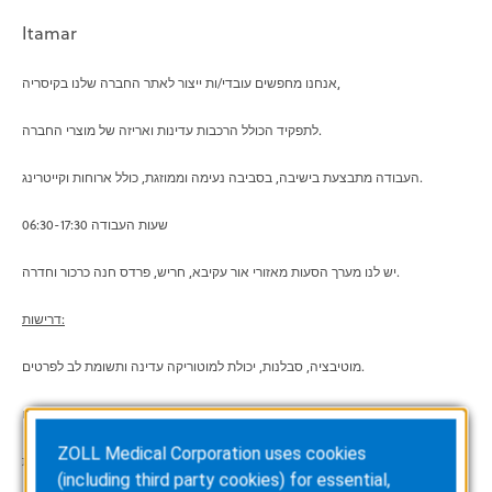
Itamar
אנחנו מחפשים עובדי/ות ייצור לאתר החברה שלנו בקיסריה,
לתפקיד הכולל הרכבות עדינות ואריזה של מוצרי החברה.
העבודה מתבצעת בישיבה, בסביבה נעימה וממוזגת, כולל ארוחות וקייטרינג.
שעות העבודה 06:30-17:30
יש לנו מערך הסעות מאזורי אור עקיבא, חריש, פרדס חנה כרכור וחדרה.
דרישות:
מוטיבציה, סבלנות, יכולת למוטוריקה עדינה ותשומת לב לפרטים.
ניסיון קודם בתחום ההרכבות העדינות - יתרון, אך ניתן ללמוד את התפקיד גם אצלנו.
ZOLL Medical Corporation uses cookies
מוכר גם לעבודה מועדפת.
(including third party cookies) for essential,