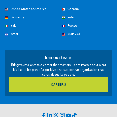
United States of America
Canada
Germany
India
Italy
France
Israel
Malaysia
Join our team!
Bring your talents to a career that matters! Learn more about what
it's like to be part of a positive and supportive organization that
cares about its people.
CAREERS
Facebook
Linkedin
Instagram
Youtube
TikTok
X