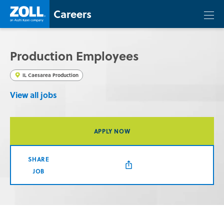
Skip
Zoll
Careers
Careers
Togg
to
mobi
content
men
Production Employees
IL Caesarea Production
View all jobs
APPLY NOW
SHARE
JOB